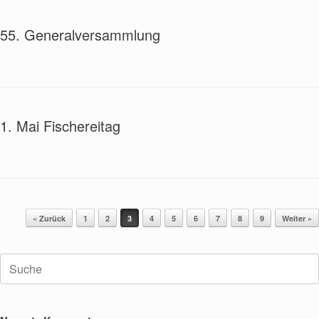
55. Generalversammlung
1. Mai Fischereitag
Beitragsnavigation
« Zurück
1
2
3
4
5
6
7
8
9
Weiter »
Suche
nach: