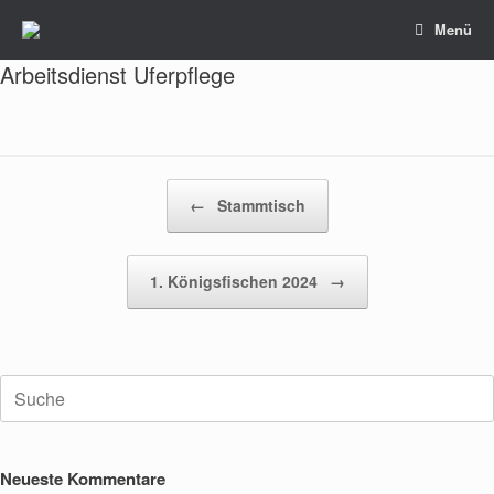
Zum
Menü
Inhalt
springen
Arbeitsdienst Uferpflege
Beitragsnavigation
←
Stammtisch
1. Königsfischen 2024
→
Suche
nach:
Neueste Kommentare