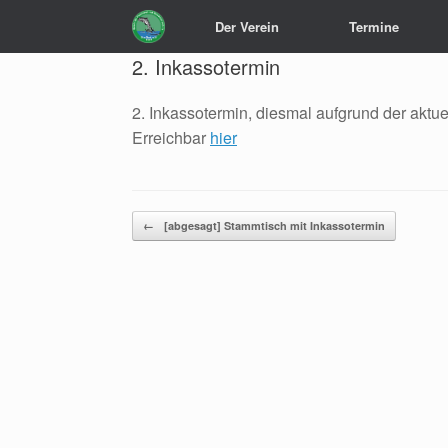
Zum
Der Verein
Termine
Inhalt
springen
2. Inkassotermin
2. Inkassotermin, diesmal aufgrund der aktuel
Erreichbar
hier
Beitragsnavigation
←
[abgesagt] Stammtisch mit Inkassotermin