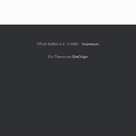
VfFuG Staffort e.V., © 2026
Impressum
Ein Theme von
SiteOrigin