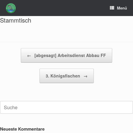
Zum
Menü
Inhalt
springen
Stammtisch
Beitragsnavigation
←
[abgesagt] Arbeitsdienst Abbau FF
3. Königsfischen
→
Suche
nach:
Neueste Kommentare