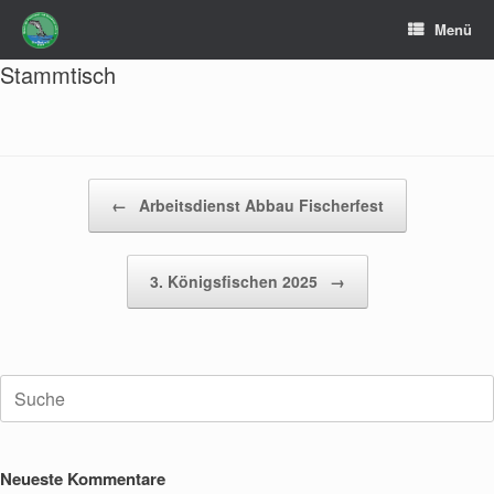
Zum
Menü
Inhalt
springen
Stammtisch
Beitragsnavigation
←
Arbeitsdienst Abbau Fischerfest
3. Königsfischen 2025
→
Suche
nach:
Neueste Kommentare