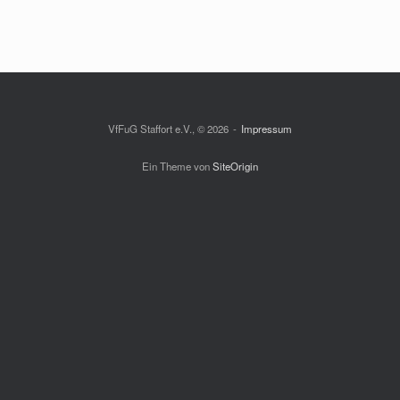
VfFuG Staffort e.V., © 2026
Impressum
Ein Theme von
SiteOrigin