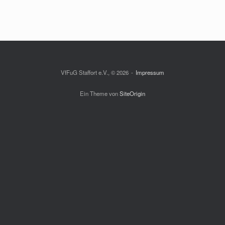
VfFuG Staffort e.V., © 2026
Impressum
Ein Theme von
SiteOrigin